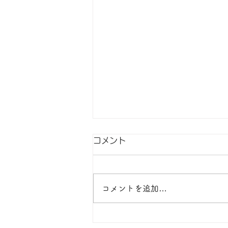
2026年4月及び5月の休校日
コメント
＊毎週日曜日・月曜日及び、4月
28日(火)～5月2日(土)は休校とさ
せて頂きます。
コメントを追加…