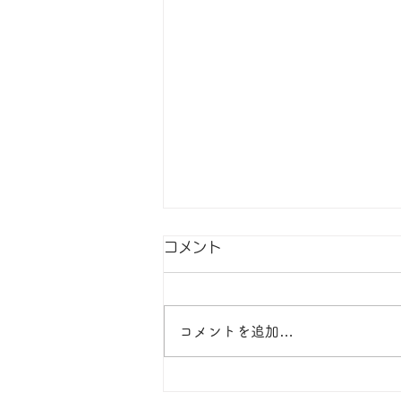
Summer Break 夏季休校の
コメント
お知らせ
＊日曜日・月曜日の他に7月22日
コメントを追加…
(水)～8月8日(土)は夏休みの為、
休校となります。