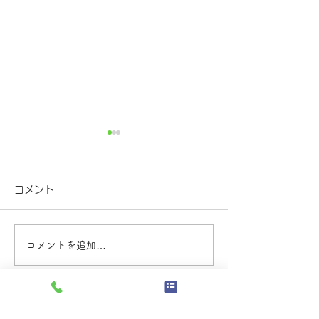
2026年4月及び5月の休
2026年3月の
校日
＊毎週日曜日と月
コメント
3月31日(火)は休
＊毎週日曜日・月曜日及び、
頂きます。
4月28日(火)～5月2日(土)は
休校とさせて頂きます。
コメントを追加…
​Instagramはコチラから！